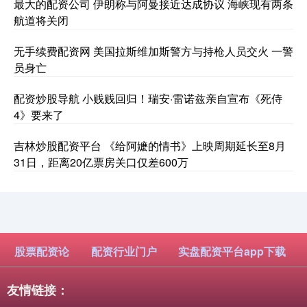
最大的配资公司 伊朗称与阿曼接近达成协议 海峡现有两条
航道将关闭
无手续费配资网 美国拉斯维加斯警方与持枪人员交火 一警
员身亡
配资炒股导航 小贱贱回归！瑞安·雷诺兹亲自宣布《死侍
4》要来了
吉林炒股配资平台 《给阿嬷的情书》上映周期延长至8月
31日，距离20亿票房关口仅差600万
股票配资论
配资行业门户
实盘配资平台app下载
友情链接：