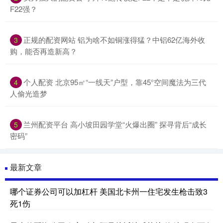
F22强？
正规的配资网站 铝为啥不如铜涨得猛？中铝62亿海外收
3
购，能否再造新高？
个人配资 北京95㎡“一线天”户型，靠45°空间魔法为三代
4
人偷光造梦
兰州配资平台 高小坡田园学堂“火爆出圈” 探寻背后“成长
5
密码”
最新文章
哪个证券公司可以加杠杆 美国北卡州一住宅发生枪击致3
死1伤