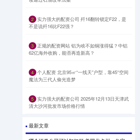
实力强大的配资公司 歼16翻转锁定F22，是
2
不是说歼16比F22强？
正规的配资网站 铝为啥不如铜涨得猛？中铝
3
62亿海外收购，能否再造新高？
个人配资 北京95㎡“一线天”户型，靠45°空间
4
魔法为三代人偷光造梦
实力强大的配资公司 2025年12月13日天津武
5
清大沙河批发市场价格行情
最新文章