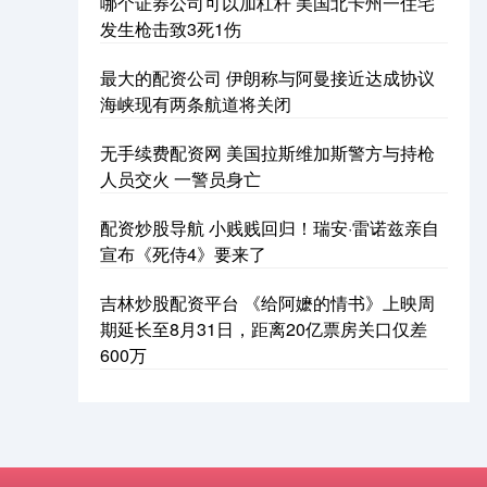
哪个证券公司可以加杠杆 美国北卡州一住宅
发生枪击致3死1伤
最大的配资公司 伊朗称与阿曼接近达成协议
海峡现有两条航道将关闭
无手续费配资网 美国拉斯维加斯警方与持枪
人员交火 一警员身亡
配资炒股导航 小贱贱回归！瑞安·雷诺兹亲自
宣布《死侍4》要来了
吉林炒股配资平台 《给阿嬷的情书》上映周
期延长至8月31日，距离20亿票房关口仅差
600万