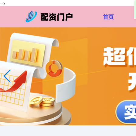
-->
首页