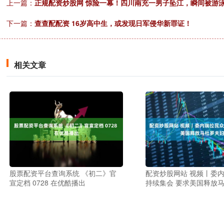
上一篇：
正规配资炒股网 惊险一幕！四川南充一男子坠江，瞬间被游
下一篇：
查查配配资 16岁高中生，或发现日军侵华新罪证！
相关文章
股票配资平台查询系统 《初二》官
配资炒股网站 视频丨委
宣定档 0728 在优酷播出
持续集会 要求美国释放