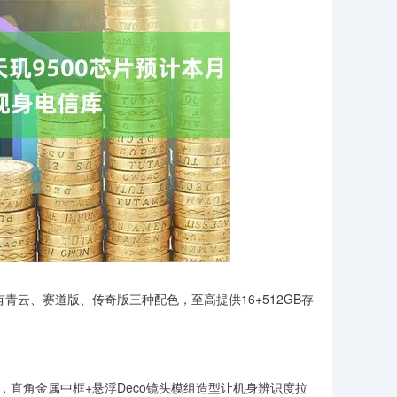
拥有青云、赛道版、传奇版三种配色，至高提供16+512GB存
念，直角金属中框+悬浮Deco镜头模组造型让机身辨识度拉