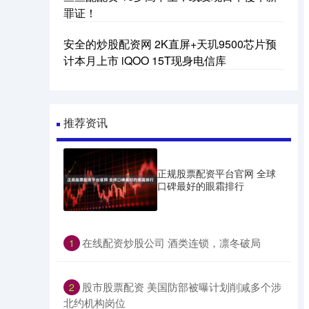
罪证！
安全的炒股配资网 2K直屏+天玑9500芯片预
计本月上市 iQOO 15T现身电信库
推荐资讯
正规股票配资平台官网 全球
口碑最好的眼霜排行
​在线配资炒股公司 酒类连锁，凛冬破局
1
​股市股票配资 美国防部被曝计划削减多个涉
2
北约机构岗位