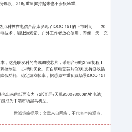
机身厚度、216g重量握持起来也不会很笨重。
点科技在电信产品库发现了iQOO 15T的上市时间——20
旁路充电技术，能让游戏党、户外工作者放心使用，即便一天一充
ter版本，这是联发科的专属调校芯片，采用台积电3nm制程工
、能耗控制进一步得到优化。而自研电竞芯片Q3则支持游戏插
降低功耗、稳定游戏帧率，据悉原神重负载场景iQOO 15T
光出来的纸面实力（2K直屏+天玑9500+8000mAh电池）
可能成为中端市场黑马机型。
世诚策略提示：文章来自网络，不代表本站观点。