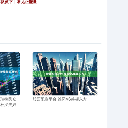
泳队救下｜看见正能量
内瑞拉民众
股票配资平台 维冈VS莱顿东方
马杜罗夫妇