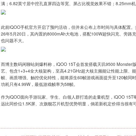
满；6.82英寸居中挖孔直屏四边等宽、屏占比视觉效果不错；8.25mm
此前iQOO手机官方开启了预约活动，但并未公布上市时间与具体配置。热
26年5月20日，其内置的8000mAh大电池，搭配100W超快闪充、
也问题不大。
而博主数码闲聊站则爆料称，iQOO 15T会首发搭载天玑9500 Mons
艺、包含1+3+4全大核架构，至高4.21GHz超大核主频能让性能上限
帧、画质增强、触控优化特性，能将原生60帧游戏画面提升至120帧同时
功耗只有4.99W，最低游戏帧率为58帧。
作为iQOO面向手游玩家、学生、白领人群打造的走量机型，iQOO 15T曝
远比同价位1.5K屏、次旗舰芯片机型优势明显，倘若新机定价得当很有