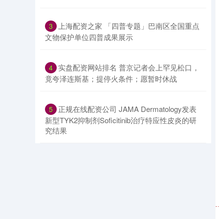
​上海配资之家 「四普专题」巴南区全国重点
3
文物保护单位四普成果展示
​实盘配资网站排名 普京记者会上罕见松口，
4
竟夸泽连斯基；提停火条件；愿暂时休战
​正规在线配资公司 JAMA Dermatology发表
5
新型TYK2抑制剂Soficitinib治疗特应性皮炎的研
究结果