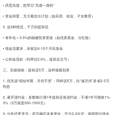
• 厌恶负债，想早日“无债一身轻”
• 资金闲置，无大额支出计划（如买房、创业、子女教育）
3. 这3种情况，千万别提前还
• 有年化＞3.5%的稳健投资渠道（如优质基金、分红险）
• 现金流紧张，未留足6-12个月应急金
• 公积金贷款（利率仅2.6%，提前还太亏）
三、实操指南：提前还5万，这样做最划算
1. 优先选“缩短年限、月供不变”：同样还5万，比“减月供”多省2-3万
利息
2. 避开违约金：多数银行满1年提前还免违约金，不满1年可能收1%-
3%（5万就是500-1500元）
3. 分批还更灵活：若不确定未来资金，可分2-3次还，保留部分现金