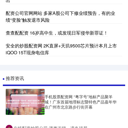
出
配资公司官网网站 多家A股公司下修业绩预告，有的业
绩“变脸”触发退市风险
查查配配资 16岁高中生，或发现日军侵华新罪证！
安全的炒股配资网 2K直屏+天玑9500芯片预计本月上市
iQOO 15T现身电信库
推荐资讯
手机股票配资网 “粤字号”地标产品聚羊
城！广东首届地理标志暨特色产品嘉年华
在广州市北京路步行街开幕
​在线配资炒股公司 酒类连锁，凛冬破局
1