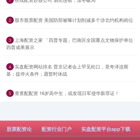
​股市股票配资 美国防部被曝计划削减多个涉北约机构岗位
2
​上海配资之家 「四普专题」巴南区全国重点文物保护单位
3
四普成果展示
​实盘配资网站排名 普京记者会上罕见松口，竟夸泽连斯
4
基；提停火条件；愿暂时休战
​查查配配资 16岁高中生，或发现日军侵华新罪证！
5
股票配资论
配资行业门户
实盘配资平台app下载