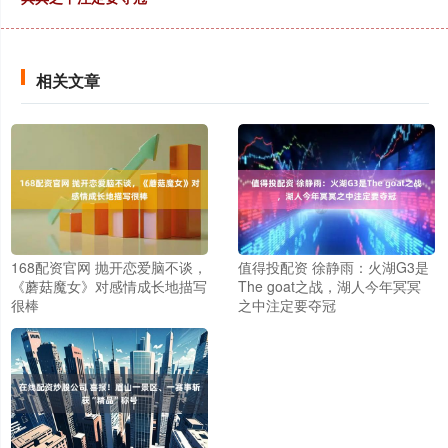
相关文章
168配资官网 抛开恋爱脑不谈，
值得投配资 徐静雨：火湖G3是
《蘑菇魔女》对感情成长地描写
The goat之战，湖人今年冥冥
很棒
之中注定要夺冠