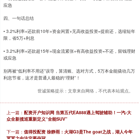
应急
四、一句话总结
• 3.2%利率+还款前10年+资金闲置+无高收益投资=提前还，选缩短年
限，省5万+利息
• 3.2%利率+还款超15年+现金流紧张+有高收益投资=不还，留钱理财
或应急
别再被“低利率不用还”误导，算清账、选对方式，5万本金能撬动几万
利息节省，这才是普通人最稳的“理财”！
世诚策略提示：文章来自网络，不代表本站观点。
上一篇：
配资开户知识网 当第五代EA888遇上驾驶辅助！一汽-大
众全新揽巡重新定义“全能SUV”
下一篇：
值得投配资 徐静雨：火湖G3是The goat之战，湖人今年
冥冥之中注定要夺冠