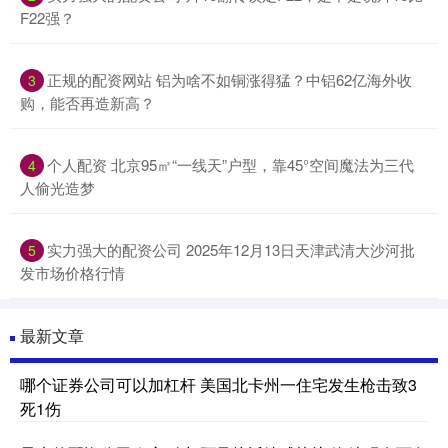
F22强？
正规的配资网站 铝为啥不如铜涨得猛？中铝62亿海外收
3
购，能否再造新高？
个人配资 北京95㎡“一线天”户型，靠45°空间魔法为三代
4
人偷光造梦
实力强大的配资公司 2025年12月13日天津武清大沙河批
5
发市场价格行情
最新文章
哪个证券公司可以加杠杆 美国北卡州一住宅发生枪击致3
死1伤