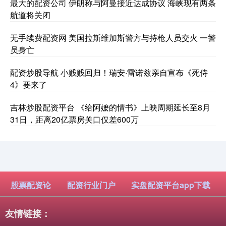
最大的配资公司 伊朗称与阿曼接近达成协议 海峡现有两条
航道将关闭
无手续费配资网 美国拉斯维加斯警方与持枪人员交火 一警
员身亡
配资炒股导航 小贱贱回归！瑞安·雷诺兹亲自宣布《死侍
4》要来了
吉林炒股配资平台 《给阿嬷的情书》上映周期延长至8月
31日，距离20亿票房关口仅差600万
股票配资论
配资行业门户
实盘配资平台app下载
友情链接：