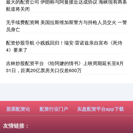
最大的配资公司 伊朗称与阿曼接近达成协议 海峡现有两条
航道将关闭
无手续费配资网 美国拉斯维加斯警方与持枪人员交火 一警
员身亡
配资炒股导航 小贱贱回归！瑞安·雷诺兹亲自宣布《死侍
4》要来了
吉林炒股配资平台 《给阿嬷的情书》上映周期延长至8月
31日，距离20亿票房关口仅差600万
股票配资论
配资行业门户
实盘配资平台app下载
友情链接：