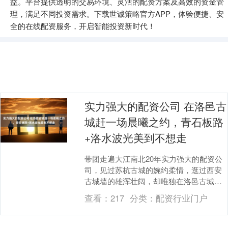
益。平台提供透明的交易环境、灵活的配资方案及高效的资金管
理，满足不同投资需求。下载世诚策略官方APP，体验便捷、安
全的在线配资服务，开启智能投资新时代！
实力强大的配资公司 在洛邑古
城赶一场晨曦之约，青石板路
+洛水波光美到不想走
带团走遍大江南北20年实力强大的配资公
司，见过苏杭古城的婉约柔情，逛过西安
古城墙的雄浑壮阔，却唯独在洛邑古城的
晨曦里，被狠狠戳中了心巴！凌晨6点的洛
查看：
217
分类：
配资行业门户
阳还没完全苏....