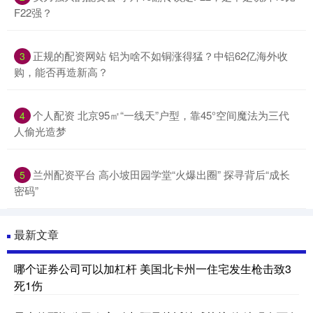
F22强？
正规的配资网站 铝为啥不如铜涨得猛？中铝62亿海外收
3
购，能否再造新高？
个人配资 北京95㎡“一线天”户型，靠45°空间魔法为三代
4
人偷光造梦
兰州配资平台 高小坡田园学堂“火爆出圈” 探寻背后“成长
5
密码”
最新文章
哪个证券公司可以加杠杆 美国北卡州一住宅发生枪击致3
死1伤