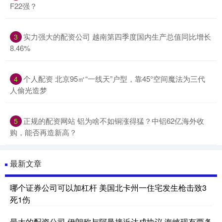
F22强？
实力强大的配资公司 越南第四季度国内生产总值同比增长
3
8.46%
个人配资 北京95㎡“一线天”户型，靠45°空间魔法为三代
4
人偷光造梦
正规的配资网站 铝为啥不如铜涨得猛？中铝62亿海外收
5
购，能否再造新高？
最新文章
哪个证券公司可以加杠杆 美国北卡州一住宅发生枪击致3
死1伤
最大的配资公司 伊朗称与阿曼接近达成协议 海峡现有两条